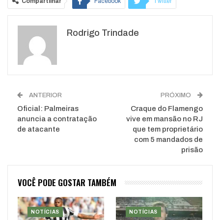
Compartilhar
Facebook
Twitter
Google+
ReddIt
Rodrigo Trindade
WhatsApp
Pinterest
O email
ANTERIOR
PRÓXIMO
Oficial: Palmeiras
Craque do Flamengo
anuncia a contratação
vive em mansão no RJ
de atacante
que tem proprietário
com 5 mandados de
prisão
VOCÊ PODE GOSTAR TAMBÉM
NOTÍCIAS
NOTÍCIAS