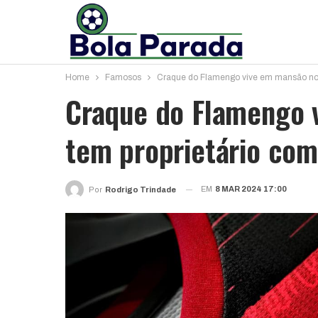
Home
Famosos
Craque do Flamengo vive em mansão no 
Craque do Flamengo 
tem proprietário com
EM
8 MAR 2024 17:00
Por
Rodrigo Trindade