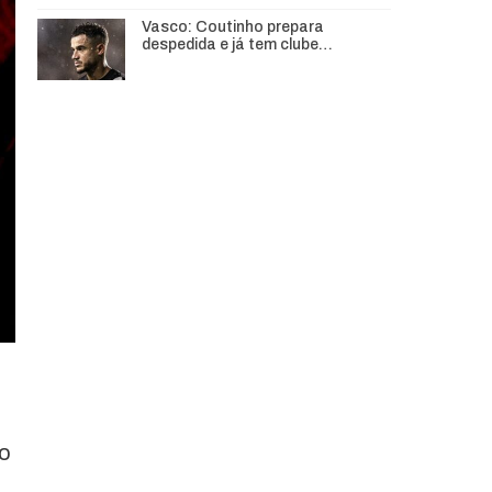
Vasco: Coutinho prepara
despedida e já tem clube…
mo