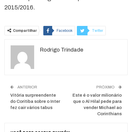
2015/2016.
Compartilhar
Facebook
Twitter
Google+
ReddIt
Rodrigo Trindade
WhatsApp
Pinterest
O email
ANTERIOR
PRÓXIMO
Vitória surpreendente
Este é o valor milionário
do Coritiba sobre o Inter
que o Al Hilal pede para
fez cair vários tabus
vender Michael ao
Corinthians