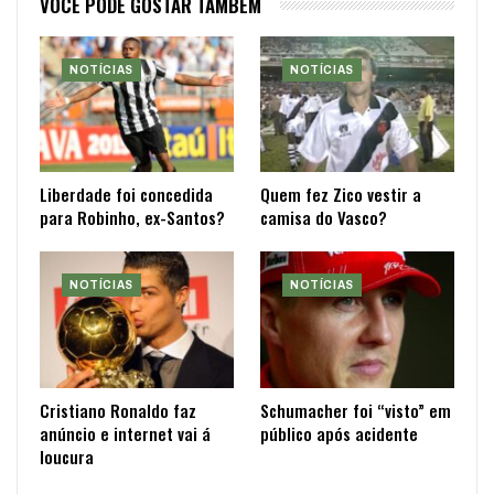
VOCÊ PODE GOSTAR TAMBÉM
NOTÍCIAS
NOTÍCIAS
Liberdade foi concedida
Quem fez Zico vestir a
para Robinho, ex-Santos?
camisa do Vasco?
NOTÍCIAS
NOTÍCIAS
Cristiano Ronaldo faz
Schumacher foi “visto” em
anúncio e internet vai á
público após acidente
loucura