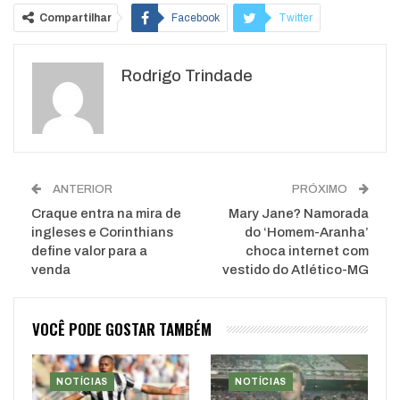
Compartilhar
Facebook
Twitter
Google+
ReddIt
Rodrigo Trindade
WhatsApp
Pinterest
O email
ANTERIOR
PRÓXIMO
Craque entra na mira de
Mary Jane? Namorada
ingleses e Corinthians
do ‘Homem-Aranha’
define valor para a
choca internet com
venda
vestido do Atlético-MG
VOCÊ PODE GOSTAR TAMBÉM
NOTÍCIAS
NOTÍCIAS