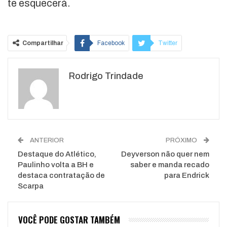
te esquecerá.
Compartilhar
Facebook
Twitter
Google+
ReddIt
Rodrigo Trindade
WhatsApp
Pinterest
O email
ANTERIOR
PRÓXIMO
Destaque do Atlético,
Deyverson não quer nem
Paulinho volta a BH e
saber e manda recado
destaca contratação de
para Endrick
Scarpa
VOCÊ PODE GOSTAR TAMBÉM