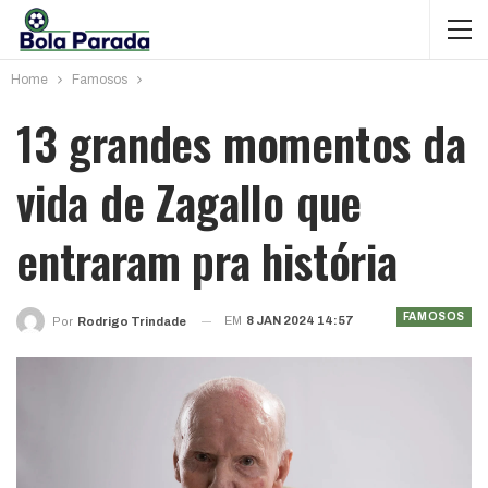
Home
Famosos
13 grandes momentos da
vida de Zagallo que
entraram pra história
FAMOSOS
EM
8 JAN 2024 14:57
Por
Rodrigo Trindade