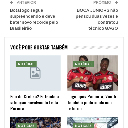
ANTERIOR
PRÓXIMO
Botafogo segue
BOCA JUNIORS não
surpreendendo e deve
pensou duas vezes e
bater novo recorde pelo
contratou
Brasileirão
técnico GAGO
VOCÊ PODE GOSTAR TAMBÉM
NOTÍCIAS
NOTÍCIAS
Fim da Crefisa? Entenda a
Logo após Paquetá, Vini Jr.
situação envolvendo Leila
também pode confirmar
Pereira
retorno
NOTÍCIAS
NOTÍCIAS