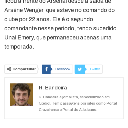
ficou à frente do Arsenal desde a saída de
Arsène Wenger, que esteve no comando do
clube por 22 anos. Ele é o segundo
comandante nesse período, tendo sucedido
Unai Emery, que permaneceu apenas uma
temporada.
Compartilhar
Facebook
Twitter
Google+
ReddIt
R. Bandeira
WhatsApp
Pinterest
O email
R. Bandeira é jornalista, especializado em
futebol. Tem passagens por sites como Portal
Cruzeirense e Portal do Atleticano.