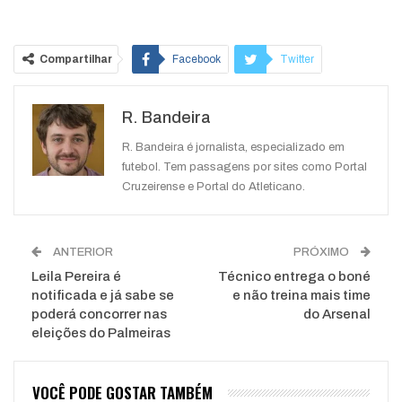
Compartilhar
Facebook
Twitter
Google+
ReddIt
R. Bandeira
WhatsApp
Pinterest
O email
R. Bandeira é jornalista, especializado em
futebol. Tem passagens por sites como Portal
Cruzeirense e Portal do Atleticano.
ANTERIOR
PRÓXIMO
Leila Pereira é
Técnico entrega o boné
notificada e já sabe se
e não treina mais time
poderá concorrer nas
do Arsenal
eleições do Palmeiras
VOCÊ PODE GOSTAR TAMBÉM