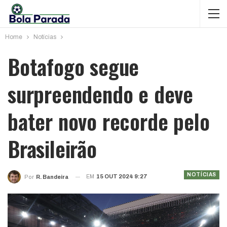
Home
Notícias
Botafogo segue
surpreendendo e deve
bater novo recorde pelo
Brasileirão
NOTÍCIAS
EM
15 OUT 2024 9:27
Por
R. Bandeira