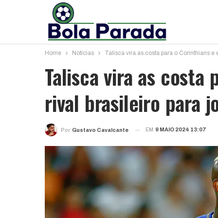
Home
Notícias
Talisca vira as costa para o Corinthians e e
Talisca vira as costa 
rival brasileiro para j
EM
9 MAIO 2024 13:07
Por
Gustavo Cavalcante