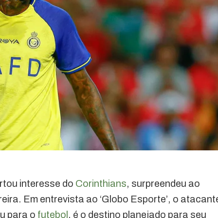
rtou interesse do
Corinthians
, surpreendeu ao
reira. Em entrevista ao ‘Globo Esporte’, o atacant
ou para o
futebol
, é o destino planejado para seu