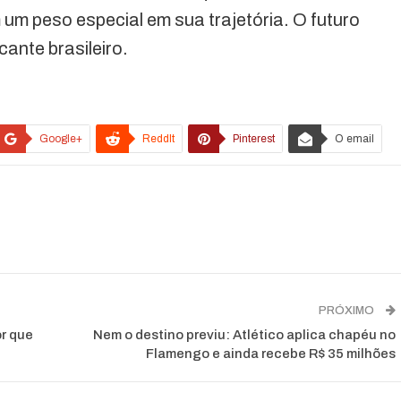
 um peso especial em sua trajetória. O futuro
cante brasileiro.
Google+
ReddIt
Pinterest
O email
PRÓXIMO
or que
Nem o destino previu: Atlético aplica chapéu no
Flamengo e ainda recebe R$ 35 milhões