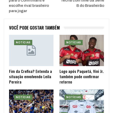
para o Corinthians e
fecha com time da Série
escolhe rival brasileiro
B do Brasileirão
para jogar
VOCÊ PODE GOSTAR TAMBÉM
NOTÍCIAS
NOTÍCIAS
Fim da Crefisa? Entenda a
Logo após Paquetá, Vini Jr.
situação envolvendo Leila
também pode confirmar
Pereira
retorno
NOTÍCIAS
NOTÍCIAS