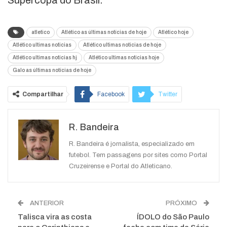
Supercopa do Brasil.
atletico
Atlético as últimas notícias de hoje
Atlético hoje
Atlético ultimas noticias
Atlético ultimas noticias de hoje
Atlético ultimas noticias hj
Atlético ultimas noticias hoje
Galo as últimas notícias de hoje
Compartilhar
Facebook
Twitter
Google+
ReddIt
R. Bandeira
WhatsApp
Pinterest
O email
R. Bandeira é jornalista, especializado em
futebol. Tem passagens por sites como Portal
Cruzeirense e Portal do Atleticano.
ANTERIOR
PRÓXIMO
Talisca vira as costa
ÍDOLO do São Paulo