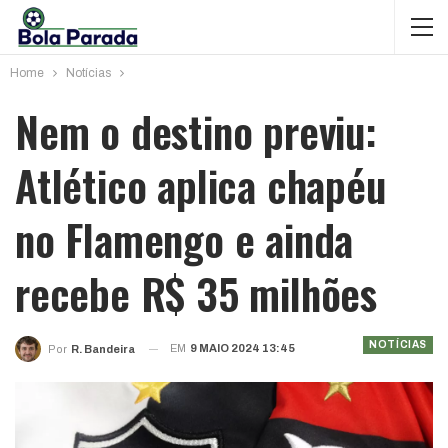
Home
Notícias
Nem o destino previu:
Atlético aplica chapéu
no Flamengo e ainda
recebe R$ 35 milhões
NOTÍCIAS
EM
9 MAIO 2024 13:45
Por
R. Bandeira