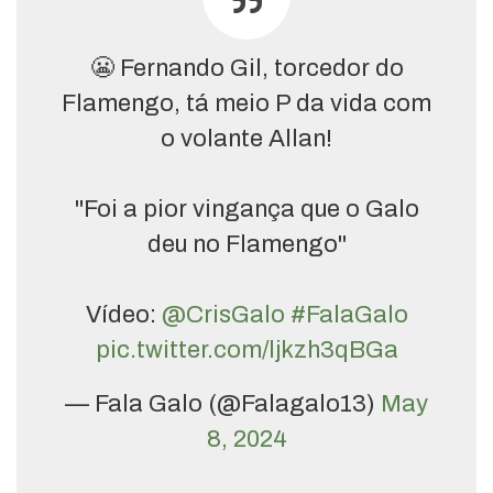
😬 Fernando Gil, torcedor do
Flamengo, tá meio P da vida com
o volante Allan!
"Foi a pior vingança que o Galo
deu no Flamengo"
Vídeo:
@CrisGalo
#FalaGalo
pic.twitter.com/ljkzh3qBGa
— Fala Galo (@Falagalo13)
May
8, 2024