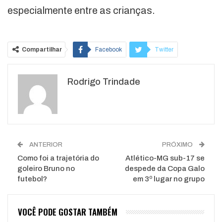
especialmente entre as crianças.
Compartilhar
Facebook
Twitter
Google+
ReddIt
Rodrigo Trindade
WhatsApp
Pinterest
O email
ANTERIOR
PRÓXIMO
Como foi a trajetória do
Atlético-MG sub-17 se
goleiro Bruno no
despede da Copa Galo
futebol?
em 3º lugar no grupo
VOCÊ PODE GOSTAR TAMBÉM