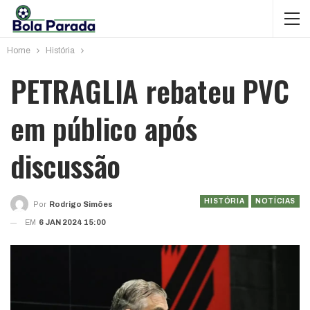
Home
História
PETRAGLIA rebateu PVC
em público após
discussão
HISTÓRIA
NOTÍCIAS
Por
Rodrigo Simões
EM
6 JAN 2024 15:00