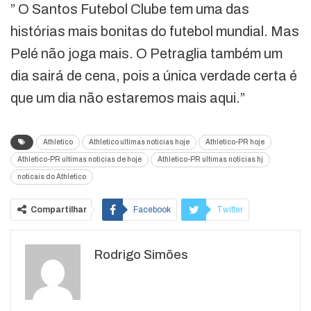
” O Santos Futebol Clube tem uma das
histórias mais bonitas do futebol mundial. Mas
Pelé não joga mais. O Petraglia também um
dia sairá de cena, pois a única verdade certa é
que um dia não estaremos mais aqui.”
Athletico
Athletico ultimas noticias hoje
Athletico-PR hoje
Athletico-PR ultimas noticias de hoje
Athletico-PR ultimas noticias hj
notícais do Athletico
Compartilhar
Facebook
Twitter
Google+
ReddIt
Rodrigo Simões
WhatsApp
Pinterest
O email