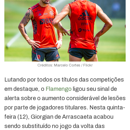
Créditos: Marcelo Cortes / Flickr
Lutando por todos os títulos das competições
em destaque, o
Flamengo
ligou seu sinal de
alerta sobre o aumento considerável de lesões
por parte de jogadores titulares. Nesta quinta-
feira (12), Giorgian de Arrascaeta acabou
sendo substituído no jogo da volta das