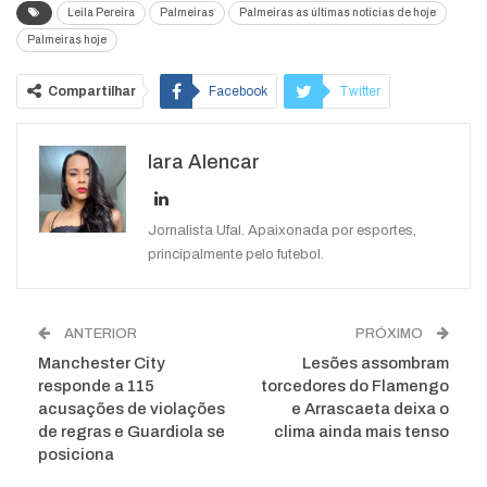
Leila Pereira
Palmeiras
Palmeiras as últimas notícias de hoje
Palmeiras hoje
Compartilhar
Facebook
Twitter
Google+
ReddIt
Iara Alencar
WhatsApp
Pinterest
O email
Jornalista Ufal. Apaixonada por esportes,
principalmente pelo futebol.
ANTERIOR
PRÓXIMO
Manchester City
Lesões assombram
responde a 115
torcedores do Flamengo
acusações de violações
e Arrascaeta deixa o
de regras e Guardiola se
clima ainda mais tenso
posiciona