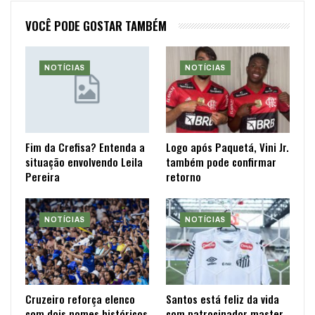
VOCÊ PODE GOSTAR TAMBÉM
NOTÍCIAS
NOTÍCIAS
Fim da Crefisa? Entenda a
Logo após Paquetá, Vini Jr.
situação envolvendo Leila
também pode confirmar
Pereira
retorno
NOTÍCIAS
NOTÍCIAS
Cruzeiro reforça elenco
Santos está feliz da vida
com dois nomes históricos
com patrocinador master