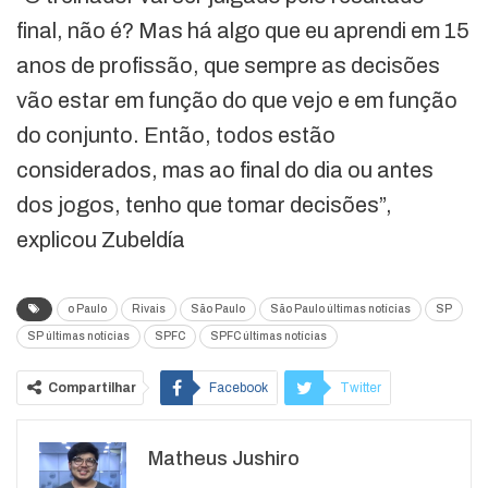
final, não é? Mas há algo que eu aprendi em 15
anos de profissão, que sempre as decisões
vão estar em função do que vejo e em função
do conjunto. Então, todos estão
considerados, mas ao final do dia ou antes
dos jogos, tenho que tomar decisões”,
explicou Zubeldía
o Paulo
Rivais
São Paulo
São Paulo últimas notícias
SP
SP últimas notícias
SPFC
SPFC últimas notícias
Compartilhar
Facebook
Twitter
Google+
ReddIt
Matheus Jushiro
WhatsApp
Pinterest
O email