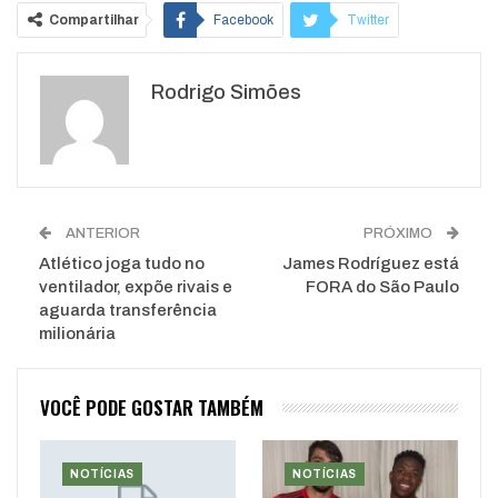
Compartilhar
Facebook
Twitter
Google+
ReddIt
Rodrigo Simões
WhatsApp
Pinterest
O email
ANTERIOR
PRÓXIMO
Atlético joga tudo no
James Rodríguez está
ventilador, expõe rivais e
FORA do São Paulo
aguarda transferência
milionária
VOCÊ PODE GOSTAR TAMBÉM
NOTÍCIAS
NOTÍCIAS