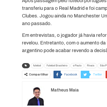
Após passagem pelo futebol português
transferiu para o Real Madrid e foi ca
Clubes. Jogou ainda no Manchester Uni
ano passado.
Em entrevistas, o jogador já havia refo
revelou. Entretanto, com o aumento da 
argentino pode acabar revendo a decis
futebol
Futebol Brasileiro
o Paulo
Rivais
São P
Compartilhar
Facebook
Twitter
Matheus Maia