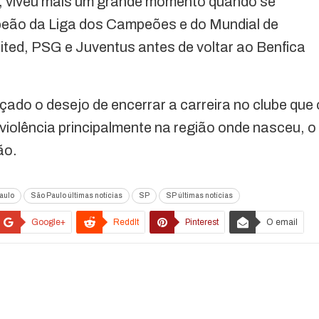
, viveu mais um grande momento quando se
mpeão da Liga dos Campeões e do Mundial de
ted, PSG e Juventus antes de voltar ao Benfica
rçado o desejo de encerrar a carreira no clube que 
violência principalmente na região onde nasceu, o
ão.
aulo
São Paulo últimas notícias
SP
SP últimas notícias
Google+
ReddIt
Pinterest
O email