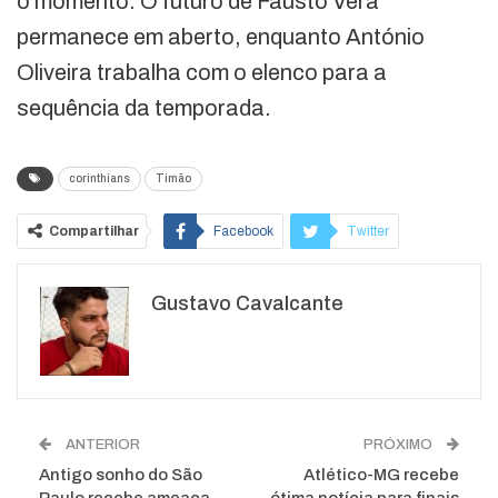
o momento. O futuro de Fausto Vera
permanece em aberto, enquanto António
Oliveira trabalha com o elenco para a
sequência da temporada.
corinthians
Timão
Compartilhar
Facebook
Twitter
Google+
ReddIt
Gustavo Cavalcante
WhatsApp
Pinterest
O email
ANTERIOR
PRÓXIMO
Antigo sonho do São
Atlético-MG recebe
Paulo recebe ameaça
ótima notícia para finais