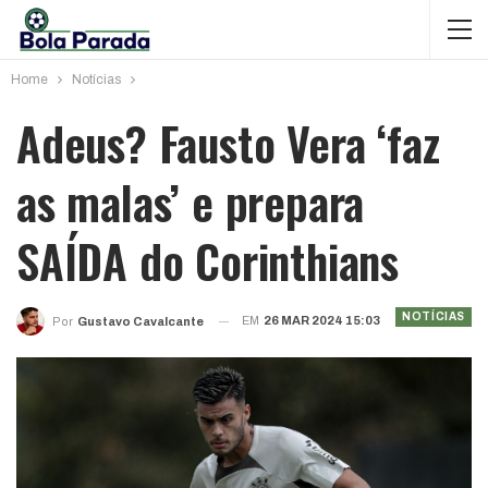
Home
Notícias
Adeus? Fausto Vera ‘faz
as malas’ e prepara
SAÍDA do Corinthians
NOTÍCIAS
EM
26 MAR 2024 15:03
Por
Gustavo Cavalcante