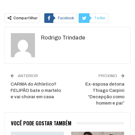
Compartilhar
Facebook
Twitter
Google+
ReddIt
Rodrigo Trindade
WhatsApp
Pinterest
O email
ANTERIOR
PRÓXIMO
CARMA do Athletico?
Ex-esposa detona
FELIPÃO bate o martelo
Thiago Carpini
e vai chorar em casa
“Decepção como
homem e pai”
VOCÊ PODE GOSTAR TAMBÉM