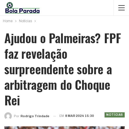
Home
Notícias
Ajudou o Palmeiras? FPF
faz revelação
surpreendente sobre a
arbitragem do Choque
Rei
NOTÍCIAS
EM
8 MAR 2024 15:30
Por
Rodrigo Trindade