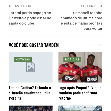
ANTERIOR
PRÓXIMO
Lateral perde espaço no
Sampaoli recebe
Cruzeiro e pode estar de
chamado de última hora
saída do clube
e está de malas prontas
para voltar
VOCÊ PODE GOSTAR TAMBÉM
NOTÍCIAS
NOTÍCIAS
Fim da Crefisa? Entenda a
Logo após Paquetá, Vini Jr.
situação envolvendo Leila
também pode confirmar
Pereira
retorno