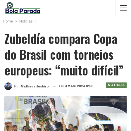
Home
Notícias
Zubeldía compara Copa
do Brasil com torneios
europeus: “muito difícil”
NOTÍCIAS
EM
3 MAIO 2024 8:00
Por
Matheus Jushiro