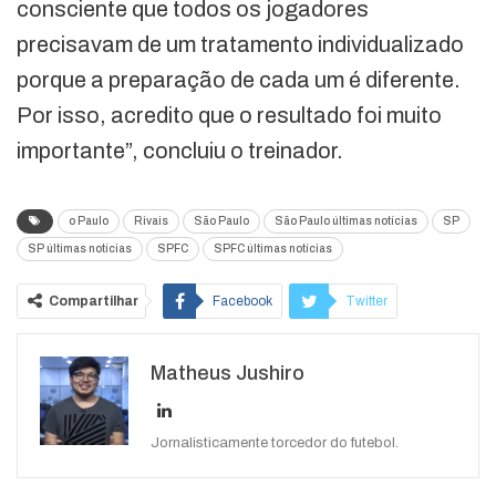
consciente que todos os jogadores
precisavam de um tratamento individualizado
porque a preparação de cada um é diferente.
Por isso, acredito que o resultado foi muito
importante”, concluiu o treinador.
o Paulo
Rivais
São Paulo
São Paulo últimas notícias
SP
SP últimas notícias
SPFC
SPFC últimas notícias
Compartilhar
Facebook
Twitter
Google+
ReddIt
Matheus Jushiro
WhatsApp
Pinterest
O email
Jornalisticamente torcedor do futebol.