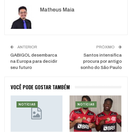
Google+
ReddIt
Matheus Maia
WhatsApp
Pinterest
O email
ANTERIOR
PRÓXIMO
GABIGOL desembarca
Santos intensifica
na Europa para decidir
procura por antigo
seu futuro
sonho do São Paulo
VOCÊ PODE GOSTAR TAMBÉM
NOTÍCIAS
NOTÍCIAS