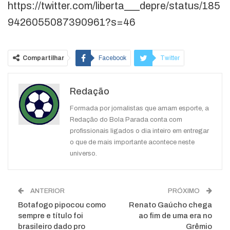
https://twitter.com/liberta___depre/status/185
9426055087390961?s=46
Compartilhar
Facebook
Twitter
Google+
ReddIt
Redação
WhatsApp
Pinterest
O email
Formada por jornalistas que amam esporte, a
Redação do Bola Parada conta com
profissionais ligados o dia inteiro em entregar
o que de mais importante acontece neste
universo.
ANTERIOR
PRÓXIMO
Botafogo pipocou como
Renato Gaúcho chega
sempre e título foi
ao fim de uma era no
brasileiro dado pro
Grêmio