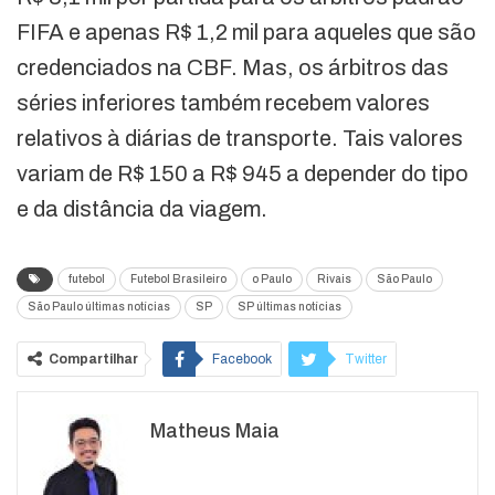
FIFA e apenas R$ 1,2 mil para aqueles que são
credenciados na CBF. Mas, os árbitros das
séries inferiores também recebem valores
relativos à diárias de transporte. Tais valores
variam de R$ 150 a R$ 945 a depender do tipo
e da distância da viagem.
futebol
Futebol Brasileiro
o Paulo
Rivais
São Paulo
São Paulo últimas notícias
SP
SP últimas notícias
Compartilhar
Facebook
Twitter
Google+
ReddIt
Matheus Maia
WhatsApp
Pinterest
O email