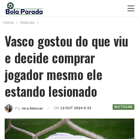
Home
Notícias
Vasco gostou do que viu
e decide comprar
jogador mesmo ele
estando lesionado
NOTÍCIAS
EM
12 OUT 2024 9:33
Por
Iara Alencar