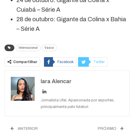
24 de outubro: Gigante da Colina x
Cuiabá – Série A
28 de outubro: Gigante da Colina x Bahia
– Série A
Internacional
Vasco
Compartilhar
Facebook
Twitter
Google+
ReddIt
Iara Alencar
WhatsApp
Pinterest
O email
Jornalista Ufal. Apaixonada por esportes,
principalmente pelo futebol.
ANTERIOR
PRÓXIMO