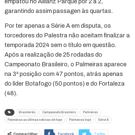
empatou no Allianz Parque por 2 a 2,
garantindo assim passagen às quartas.
Por ter apenas a Série A em disputa, os
torcedores do Palestra não aceitam finalizar a
temporada 2024 sem o título em questão.
Após a realização de 25 rodadas do
Campeonato Brasileiro, o Palmeiras aparece
na 3ª posição com 47 pontos, atrás apenas
do líder Botafogo (50 pontos) e do Fortaleza
(48).
Brasileirão
Campeonato Brasileiro
Palmeiras
Palmeiras as últimas notícias de hoje
Palmeiras hoje
Série A
Compartilhar
Facebook
Twitter