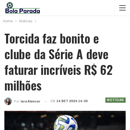
Home
Notícias
Torcida faz bonito e
clube da Série A deve
faturar incríveis R$ 62
milhões
NOTÍCIAS
EM
14 SET 2024 14:30
Por
Iara Alencar