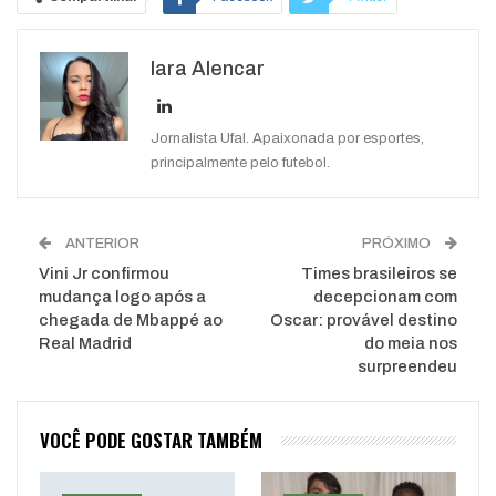
Google+
ReddIt
Iara Alencar
WhatsApp
Pinterest
O email
Jornalista Ufal. Apaixonada por esportes,
principalmente pelo futebol.
ANTERIOR
PRÓXIMO
Vini Jr confirmou
Times brasileiros se
mudança logo após a
decepcionam com
chegada de Mbappé ao
Oscar: provável destino
Real Madrid
do meia nos
surpreendeu
VOCÊ PODE GOSTAR TAMBÉM