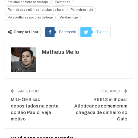
notícias do Verdão de hoje
Palmeiras
Palmeiras as últimas notícias de hoje
Palmeiras hoje
Porco ultimas noticias de hoje
Verdão hoje
Compartilhar
Facebook
Twitter
Google+
ReddIt
Matheus Mello
WhatsApp
Pinterest
O email
ANTERIOR
PRÓXIMO
MILHÕES são
R$ 913 milhões:
depositados na conta
Atleticanos comemoram
do São Paulo! Veja
chegada de dinheiro no
motivo
Galo