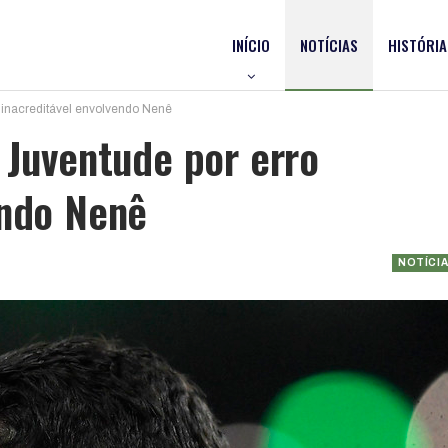
INÍCIO
NOTÍCIAS
HISTÓRIA
 inacreditável envolvendo Nenê
 Juventude por erro
endo Nenê
NOTÍCI