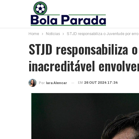
Home
Notícias
STJD responsabiliza o Juventude por erro
STJD responsabiliza o
inacreditável envolv
EM
26 OUT 2024 17:34
Por
Iara Alencar