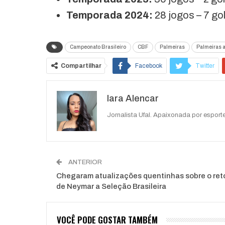
Temporada 2024:
28 jogos – 7 gol
Campeonato Brasileiro
CBF
Palmeiras
Palmeiras a
Compartilhar
Facebook
Twitter
Iara Alencar
Jornalista Ufal. Apaixonada por esporte
ANTERIOR
Chegaram atualizações quentinhas sobre o ret
de Neymar a Seleção Brasileira
VOCÊ PODE GOSTAR TAMBÉM