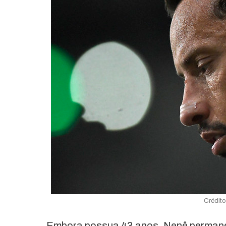
Crédit
Embora possua 43 anos, Nenê permanec