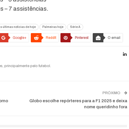
s – 7 assistências.
s últimas notícias de hoje
Palmeiras hoje
Série A
Google+
ReddIt
Pinterest
O email
s, principalmente pelo futebol.
PRÓXIMO
orno
Globo escolhe repórteres para a F1 2025 e deixa
nome queridinho fora