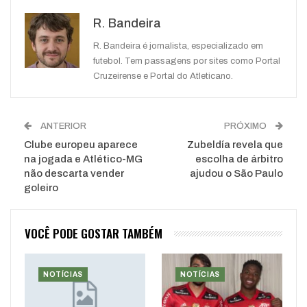
Google+
ReddIt
R. Bandeira
WhatsApp
Pinterest
O email
R. Bandeira é jornalista, especializado em
futebol. Tem passagens por sites como Portal
Cruzeirense e Portal do Atleticano.
ANTERIOR
PRÓXIMO
Clube europeu aparece
Zubeldía revela que
na jogada e Atlético-MG
escolha de árbitro
não descarta vender
ajudou o São Paulo
goleiro
VOCÊ PODE GOSTAR TAMBÉM
NOTÍCIAS
NOTÍCIAS