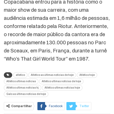
Copacabana entrou para a história como o
maior show de sua carreira, com uma
audiência estimada em 1,6 milhão de pessoas,
conforme relatado pela Riotur. Anteriormente,
o recorde de maior público da cantora era de
aproximadamente 130.000 pessoas no Parc
de Sceaux, em Paris, França, durante a turnê
“Who’s That Girl World Tour” em 1987.
atletico
Atlético as últimas notícias de hoje
Atlético hoje
Atlético ultimas noticias
Atlético ultimas noticias de hoje
Atlético ultimas noticias hj
Atlético ultimas noticias hoje
Galo as últimas notícias de hoje
Compartilhar
Facebook
Twitter