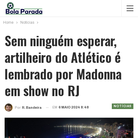
Home
Notícias
Sem ninguém esperar,
artilheiro do Atlético é
lembrado por Madonna
em show no RJ
NOTÍCIAS
EM
6 MAIO 2024 8:48
Por
R. Bandeira