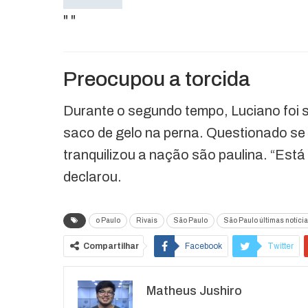
"
"
Preocupou a torcida
Durante o segundo tempo, Luciano foi s
saco de gelo na perna. Questionado se 
tranquilizou a nação são paulina. “Est
declarou.
o Paulo
Rivais
São Paulo
São Paulo últimas notíci
Compartilhar
Facebook
Twitter
Matheus Jushiro