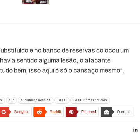
ubstituído e no banco de reservas colocou um
havia sentido alguma lesão, o atacante
á tudo bem, isso aqui é só o cansaço mesmo”,
as
SP
SP últimas notícias
SPFC
SPFC últimas notícias
Google+
ReddIt
Pinterest
O email