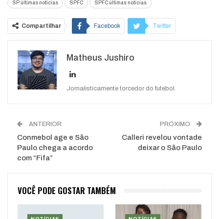
SP últimas notícias
SPFC
SPFC últimas notícias
Compartilhar
Facebook
Twitter
Google+
ReddIt
Matheus Jushiro
WhatsApp
Pinterest
O email
Jornalisticamente torcedor do futebol.
ANTERIOR
PRÓXIMO
Conmebol age e São
Calleri revelou vontade
Paulo chega a acordo
deixar o São Paulo
com “Fifa”
VOCÊ PODE GOSTAR TAMBÉM