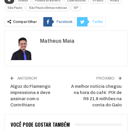
futebol
Futebol Brasileiro
Libertadores
o Paulo
Rivais
São Paulo
São Paulo últimas notícias
SP
Compartilhar
Facebook
Twitter
Google+
ReddIt
Matheus Maia
WhatsApp
Pinterest
O email
ANTERIOR
PRÓXIMO
Algoz do Flamengo
A melhor notícia chegou
impressiona e deve
na hora do café: PIX de
assinar com o
R$ 21,8 milhões na
Corinthians
conta do Galo
VOCÊ PODE GOSTAR TAMBÉM