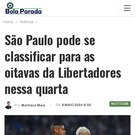
Home
Notícias
São Paulo pode se
classificar para as
oitavas da Libertadores
nessa quarta
NOTÍCIAS
EM
8 MAIO 2024 8:00
Por
Matheus Maia