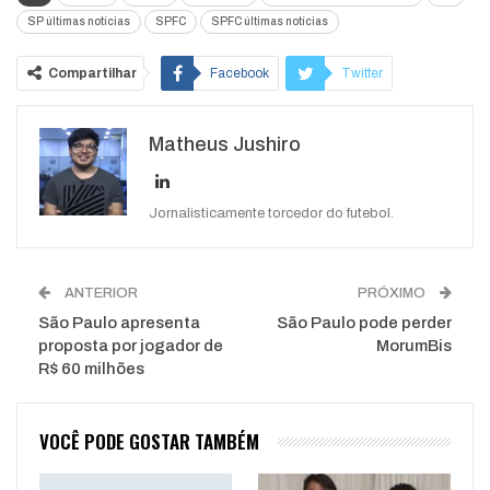
SP últimas notícias
SPFC
SPFC últimas notícias
Compartilhar
Facebook
Twitter
Google+
ReddIt
Matheus Jushiro
WhatsApp
Pinterest
O email
Jornalisticamente torcedor do futebol.
ANTERIOR
PRÓXIMO
São Paulo apresenta
São Paulo pode perder
proposta por jogador de
MorumBis
R$ 60 milhões
VOCÊ PODE GOSTAR TAMBÉM