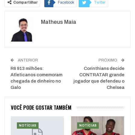
Compartilhar
Facebook
Twitter
Google+
ReddIt
Matheus Maia
WhatsApp
Pinterest
O email
ANTERIOR
PRÓXIMO
R$ 913 milhões:
Corinthians decide
Atleticanos comemoram
CONTRATAR grande
chegada de dinheiro no
jogador que defendeu o
Galo
Chelsea
VOCÊ PODE GOSTAR TAMBÉM
NOTÍCIAS
NOTÍCIAS