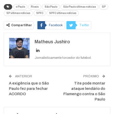
o Paulo
Rivais
São Paulo
São Paulo últimas notícias
SP
SP últimas notícias
SPFC
SPFC últimas notícias
Compartilhar
Facebook
Twitter
Google+
ReddIt
Matheus Jushiro
WhatsApp
Pinterest
O email
Jornalisticamente torcedor do futebol.
ANTERIOR
PRÓXIMO
A exigência que o São
Tite pode montar
Paulo fez para fechar
ataque lendário do
ACORDO
Flamengo contra o São
Paulo