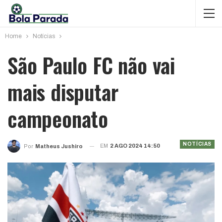
Home
Notícias
São Paulo FC não vai
mais disputar
campeonato
NOTÍCIAS
EM
2 AGO 2024 14:50
Por
Matheus Jushiro