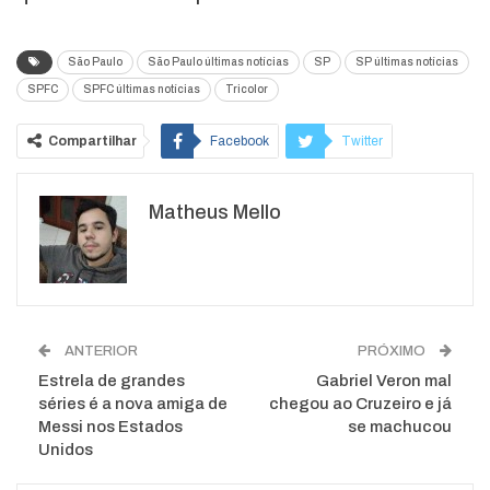
São Paulo
São Paulo últimas notícias
SP
SP últimas notícias
SPFC
SPFC últimas notícias
Tricolor
Compartilhar
Facebook
Twitter
Google+
ReddIt
Matheus Mello
WhatsApp
Pinterest
O email
ANTERIOR
PRÓXIMO
Estrela de grandes
Gabriel Veron mal
séries é a nova amiga de
chegou ao Cruzeiro e já
Messi nos Estados
se machucou
Unidos