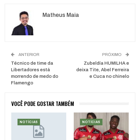
Google+
ReddIt
Matheus Maia
WhatsApp
Pinterest
O email
ANTERIOR
PRÓXIMO
Técnico de time da
Zubeldía HUMILHA e
Libertadores está
deixa Tite, Abel Ferreira
morrendo de medo do
e Cuca no chinelo
Flamengo
VOCÊ PODE GOSTAR TAMBÉM
NOTÍCIAS
NOTÍCIAS