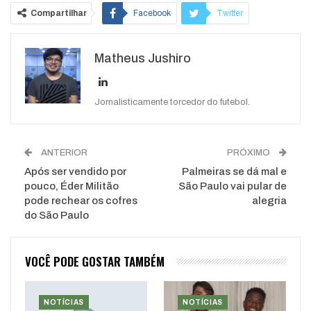
Compartilhar
Facebook
Twitter
Google+
ReddIt
Matheus Jushiro
WhatsApp
Pinterest
O email
Jornalisticamente torcedor do futebol.
ANTERIOR
PRÓXIMO
Após ser vendido por
Palmeiras se dá mal e
pouco, Éder Militão
São Paulo vai pular de
pode rechear os cofres
alegria
do São Paulo
VOCÊ PODE GOSTAR TAMBÉM
NOTÍCIAS
NOTÍCIAS