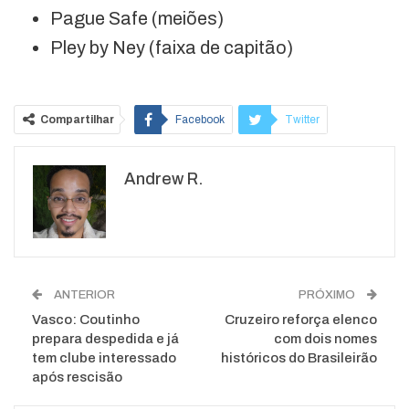
Pague Safe (meiões)
Pley by Ney (faixa de capitão)
Compartilhar
Facebook
Twitter
Google+
ReddIt
Andrew R.
WhatsApp
Pinterest
O email
ANTERIOR
PRÓXIMO
Vasco: Coutinho
Cruzeiro reforça elenco
prepara despedida e já
com dois nomes
tem clube interessado
históricos do Brasileirão
após rescisão