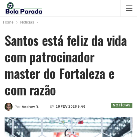
Home
Notícias
Santos está feliz da vida
com patrocinador
master do Fortaleza e
com razão
NOTÍCIAS
EM
19 FEV 2026 9:46
Por
Andrew R.