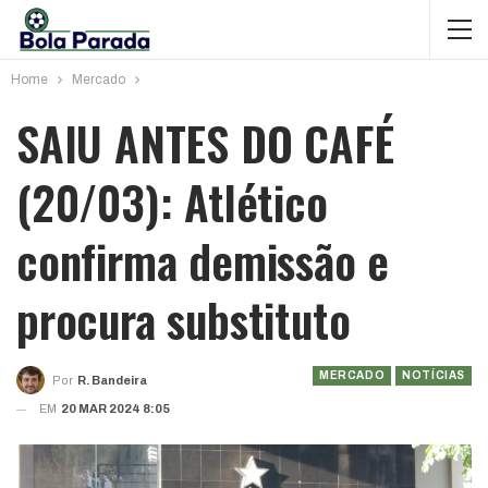
Home
Mercado
SAIU ANTES DO CAFÉ
(20/03): Atlético
confirma demissão e
procura substituto
MERCADO
NOTÍCIAS
Por
R. Bandeira
EM
20 MAR 2024 8:05