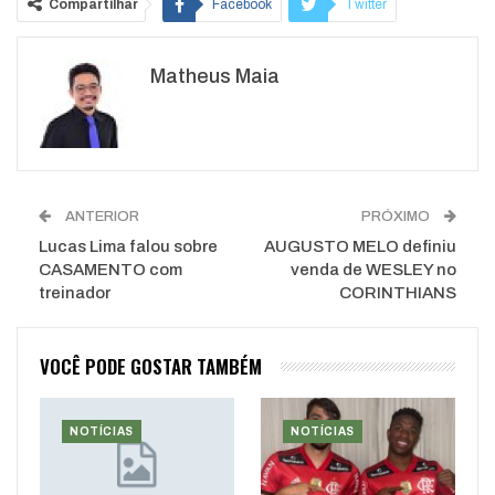
Compartilhar
Facebook
Twitter
Google+
ReddIt
Matheus Maia
WhatsApp
Pinterest
O email
ANTERIOR
PRÓXIMO
Lucas Lima falou sobre
AUGUSTO MELO definiu
CASAMENTO com
venda de WESLEY no
treinador
CORINTHIANS
VOCÊ PODE GOSTAR TAMBÉM
NOTÍCIAS
NOTÍCIAS