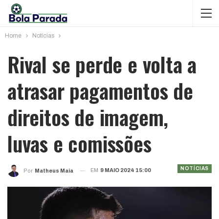
Home
Notícias
Rival se perde e volta a
atrasar pagamentos de
direitos de imagem,
luvas e comissões
NOTÍCIAS
EM
9 MAIO 2024 15:00
Por
Matheus Maia