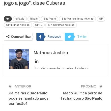
jogo a jogo”, disse Cuberas.
o Paulo
Rivais
São Paulo
São Paulo últimas notícias
SP
SP últimas notícias
SPFC
SPFC últimas notícias
Compartilhar
Facebook
Twitter
Google+
ReddIt
Matheus Jushiro
WhatsApp
Pinterest
O email
Jornalisticamente torcedor do futebol.
ANTERIOR
PRÓXIMO
Palmeiras x São Paulo
Mário Rui fica perto de
pode ser anulado após
fechar com o São Paulo
confusão?