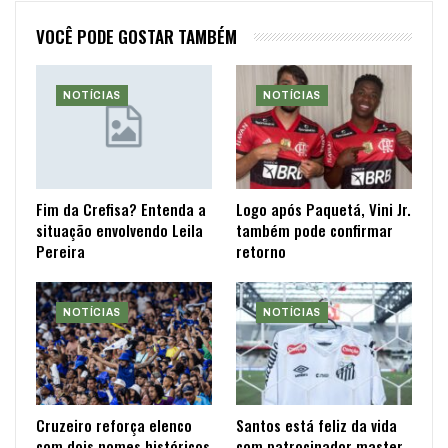
VOCÊ PODE GOSTAR TAMBÉM
NOTÍCIAS
NOTÍCIAS
Fim da Crefisa? Entenda a
Logo após Paquetá, Vini Jr.
situação envolvendo Leila
também pode confirmar
Pereira
retorno
NOTÍCIAS
NOTÍCIAS
Cruzeiro reforça elenco
Santos está feliz da vida
com dois nomes históricos
com patrocinador master