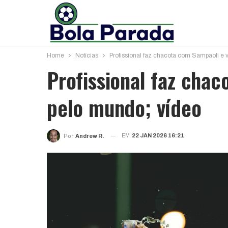
Home
Notícias
Profissional faz chacota com Sampaoli e v
Profissional faz chac
pelo mundo; vídeo
EM
22 JAN 2026 16:21
Por
Andrew R.