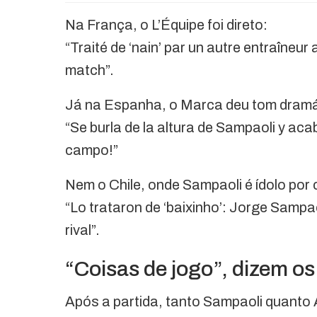
Na França, o L’Équipe foi direto:
“Traité de ‘nain’ par un autre entraîneu
match”.
Já na Espanha, o Marca deu tom dramá
“Se burla de la altura de Sampaoli y aca
campo!”
Nem o Chile, onde Sampaoli é ídolo por c
“Lo trataron de ‘baixinho’: Jorge Sampaol
rival”.
“Coisas de jogo”, dizem os
Após a partida, tanto Sampaoli quanto 