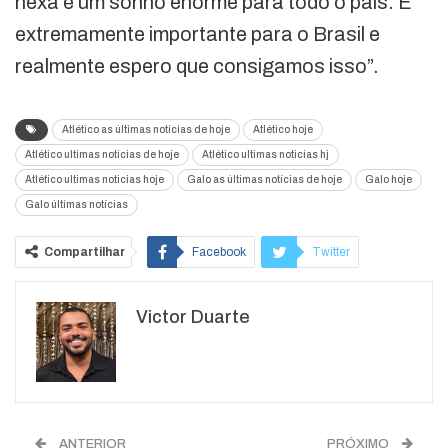
hexa é um sonho enorme para todo o país. É
extremamente importante para o Brasil e
realmente espero que consigamos isso”.
Atlético as últimas notícias de hoje
Atlético hoje
Atlético ultimas noticias de hoje
Atlético ultimas noticias hj
Atlético ultimas noticias hoje
Galo as últimas notícias de hoje
Galo hoje
Galo últimas notícias
Compartilhar
Facebook
Twitter
Google+
ReddIt
Victor Duarte
WhatsApp
Pinterest
O email
ANTERIOR
PRÓXIMO