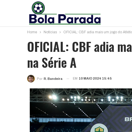
Home
Notícias
OFICIAL: CBF adia mais um jogo do Atlét
OFICIAL: CBF adia ma
na Série A
EM
10 MAIO 2024 15:45
Por
R. Bandeira