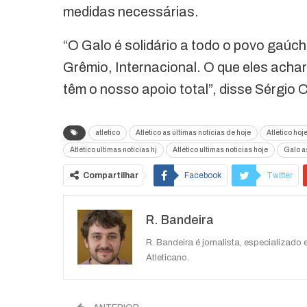
medidas necessárias.
“O Galo é solidário a todo o povo gaúc
Grêmio, Internacional. O que eles acha
têm o nosso apoio total”, disse Sérgio 
atletico
Atlético as últimas notícias de hoje
Atlético hoj
Atlético ultimas noticias hj
Atlético ultimas noticias hoje
Galo as
Compartilhar
Facebook
Twitter
R. Bandeira
R. Bandeira é jornalista, especializado
Atleticano.