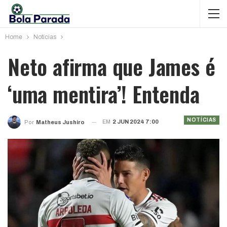
Home
Notícias
Neto afirma que James é
‘uma mentira’! Entenda
NOTÍCIAS
EM
2 JUN 2024 7:00
Por
Matheus Jushiro