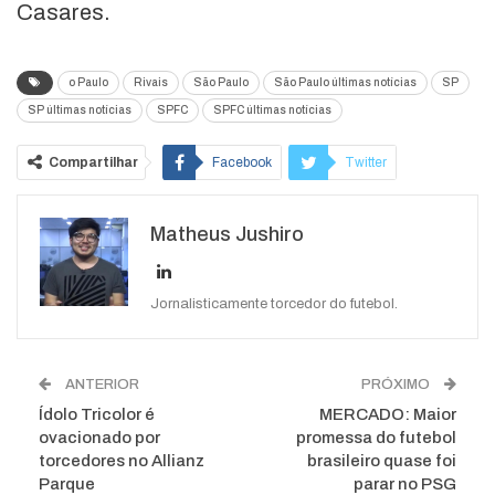
Casares.
o Paulo
Rivais
São Paulo
São Paulo últimas notícias
SP
SP últimas notícias
SPFC
SPFC últimas notícias
Compartilhar
Facebook
Twitter
Google+
ReddIt
Matheus Jushiro
WhatsApp
Pinterest
O email
Jornalisticamente torcedor do futebol.
ANTERIOR
PRÓXIMO
Ídolo Tricolor é
MERCADO: Maior
ovacionado por
promessa do futebol
torcedores no Allianz
brasileiro quase foi
Parque
parar no PSG