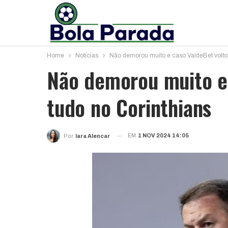
Home
Notícias
Não demorou muito e caso VaideBet volto
Não demorou muito e
tudo no Corinthians
EM
1 NOV 2024 14:05
Por
Iara Alencar