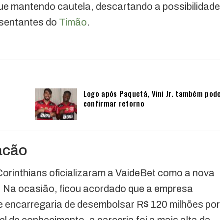
ue mantendo cautela, descartando a possibilidade
esentantes do
Timão
.
Logo após Paquetá, Vini Jr. também pod
confirmar retorno
racão
Corinthians oficializaram a VaideBet como a nova
. Na ocasião, ficou acordado que a empresa
e encarregaria de desembolsar R$ 120 milhões por
el de conhecimento, a parceria foi a mais alta da