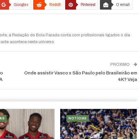
Google+
ReddIt
Pinterest
O email
rte, a Redação do Bola Parada conta com profissionais ligados o dia
tante acontece neste universo.
PRÓXIMO
do
Onde assistir Vasco x São Paulo pelo Brasileirão em
UA
4K? Veja
AS
NOTÍCIAS