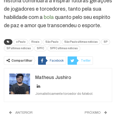
história continuará a inspirar futuras gerações
de jogadores e torcedores, tanto pela sua
habilidade com a
bola
quanto pelo seu espírito
de paz e amor que transcendeu o esporte.
o Paulo
Rivais
São Paulo
São Paulo últimas notícias
SP
SP últimas notícias
SPFC
SPFC últimas notícias
Compartilhar
Facebook
Twitter
Google+
ReddIt
Matheus Jushiro
WhatsApp
Pinterest
O email
Jornalisticamente torcedor do futebol.
ANTERIOR
PRÓXIMO