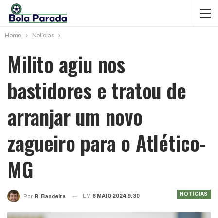
Home
Notícias
Milito agiu nos
bastidores e tratou de
arranjar um novo
zagueiro para o Atlético-
MG
NOTÍCIAS
EM
6 MAIO 2024 9:30
Por
R. Bandeira