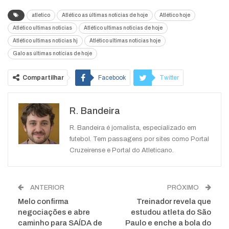
atletico
Atlético as últimas notícias de hoje
Atlético hoje
Atlético ultimas noticias
Atlético ultimas noticias de hoje
Atlético ultimas noticias hj
Atlético ultimas noticias hoje
Galo as últimas notícias de hoje
Compartilhar
Facebook
Twitter
Google+
ReddIt
R. Bandeira
WhatsApp
Pinterest
O email
R. Bandeira é jornalista, especializado em
futebol. Tem passagens por sites como Portal
Cruzeirense e Portal do Atleticano.
ANTERIOR
PRÓXIMO
Melo confirma
Treinador revela que
negociações e abre
estudou atleta do São
caminho para SAÍDA de
Paulo e enche a bola do