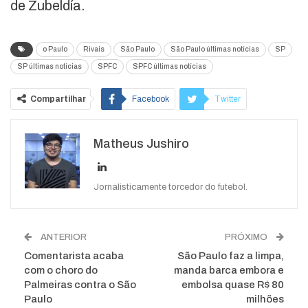
de Zubeldía.
o Paulo
Rivais
São Paulo
São Paulo últimas notícias
SP
SP últimas notícias
SPFC
SPFC últimas notícias
Compartilhar
Facebook
Twitter
Google+
ReddIt
Matheus Jushiro
WhatsApp
Pinterest
O email
Jornalisticamente torcedor do futebol.
ANTERIOR
PRÓXIMO
Comentarista acaba
São Paulo faz a limpa,
com o choro do
manda barca embora e
Palmeiras contra o São
embolsa quase R$ 80
Paulo
milhões