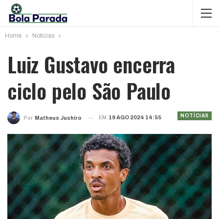
Home
Notícias
Luiz Gustavo encerra
ciclo pelo São Paulo
NOTÍCIAS
EM
19 AGO 2024 14:55
Por
Matheus Jushiro